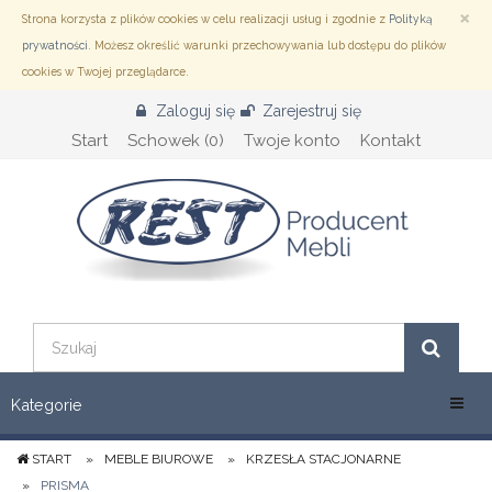
×
Przejdź
Strona korzysta z plików cookies w celu realizacji usług i zgodnie z
Polityką
do
prywatności
. Możesz określić warunki przechowywania lub dostępu do plików
treści
cookies w Twojej przeglądarce.
Zaloguj się
Zarejestruj się
Start
Schowek (
0
)
Twoje konto
Kontakt
Menu
Kategorie
START
MEBLE BIUROWE
KRZESŁA STACJONARNE
PRISMA