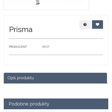
Zapytaj o prod
Dodaj 
Prisma
PRODUCENT:
REST
Opis produktu
Podobne produkty