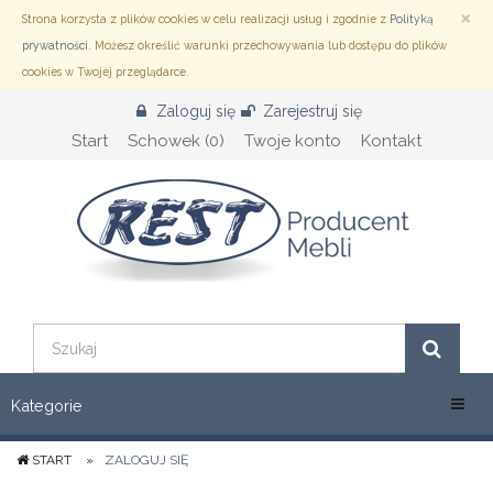
×
Przejdź
Strona korzysta z plików cookies w celu realizacji usług i zgodnie z
Polityką
do
prywatności
. Możesz określić warunki przechowywania lub dostępu do plików
treści
cookies w Twojej przeglądarce.
Zaloguj się
Zarejestruj się
Start
Schowek (
0
)
Twoje konto
Kontakt
Menu
Kategorie
START
ZALOGUJ SIĘ